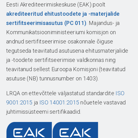
Eesti Akrediteerimiskeskuse (EAK) poolt
akrediteeritud ehitustoodete ja -materjalide
sertifitseerimisasutus (PC 011)
.
Majandus- ja
Kommunikatsiooniministeeriumi komisjon on
andnud sertifitseerimise osakonnale õiguse
tegutseda teavitatud asutusena ehitusmaterjalide
ja -toodete sertifitseerimise valdkonnas ning
teavitanud sellest Euroopa Komisjoni (teavitatud
asutuse (NB) tunnusnumber on 1403).
LRQA on ettevõttele väljastatud standardite
ISO
9001:2015
ja
ISO 14001:2015
nõuetele vastavad
juhtimissüsteemi sertifikaadid.