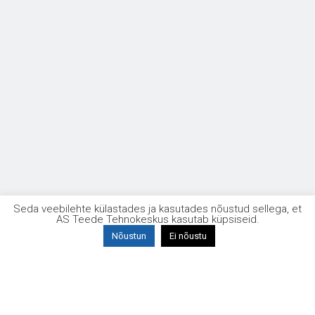
Seda veebilehte külastades ja kasutades nõustud sellega, et
AS Teede Tehnokeskus kasutab küpsiseid.
Nõustun
Ei nõustu