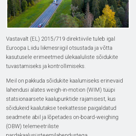
Vastavalt (EL) 2015/719 direktiivile tuleb igal
Euroopa Liidu liikmesriigil otsustada ja võtta
kasutusele erimeetmed ülekaaluliste sõidukite
tuvastamiseks ja kontrollimiseks.
Meil on pakkuda sõidukite kaalumiseks erinevaid
lahendusi alates weigh-in-motion (WIM) tüüpi
statsionaarsete kaalupunktide rajamisest, kus
sõidukeid kaalutakse teekattesse paigaldatud
seadmete abil ja lõpetades on-board-weighing
(OBW) telemeetriliste
pardakaalusüsteemilahendustega.