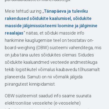
Meie tehtud uuring „
Tänapäeva ja tuleviku
rakendused sõidukite kaalumisel, sõidukite
masside jälgimissüsteemi loomine ja jälgimine
reaalajas
” näitas, et sõiduki masside info
hankimine kauglugemise teel on teostatav on-
board-weighing (OBW) süsteemi vahenditega, mis
on juba täna uutes sõidukites olemas. Sidudes
sõidukite kaaluandmed veoteede andmestikuga
tekib logistikutel võimalus kaubavedu tõhusamalt
planeerida. Samuti on nii võimalik jälgida
piirangutest kinnipidamist.
OBW süsteemist saadud info saame suunata
elektroonilise veoselehe (e-veoselehe)