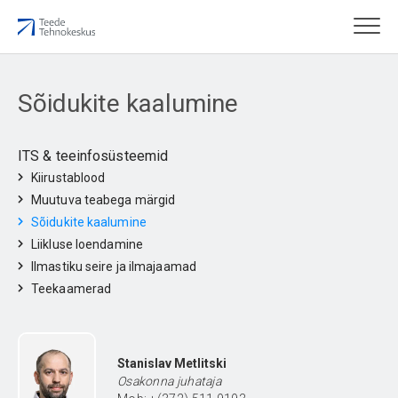
Sõidukite kaalumine
ITS & teeinfosüsteemid
Kiirustablood
Muutuva teabega märgid
Sõidukite kaalumine
Liikluse loendamine
Ilmastiku seire ja ilmajaamad
Teekaamerad
Stanislav Metlitski
Osakonna juhataja