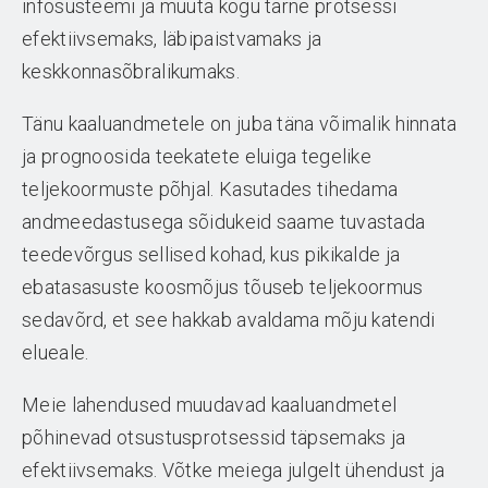
infosüsteemi ja muuta kogu tarne protsessi
efektiivsemaks, läbipaistvamaks ja
keskkonnasõbralikumaks.
Tänu kaaluandmetele on juba täna võimalik hinnata
ja prognoosida teekatete eluiga tegelike
teljekoormuste põhjal. Kasutades tihedama
andmeedastusega sõidukeid saame tuvastada
teedevõrgus sellised kohad, kus pikikalde ja
ebatasasuste koosmõjus tõuseb teljekoormus
sedavõrd, et see hakkab avaldama mõju katendi
elueale.
Meie lahendused muudavad kaaluandmetel
põhinevad otsustusprotsessid täpsemaks ja
efektiivsemaks. Võtke meiega julgelt ühendust ja