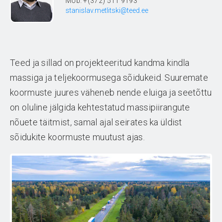
Mob: +(372) 511 9193
stanislav.metlitski@teed.ee
Teed ja sillad on projekteeritud kandma kindla
massiga ja teljekoormusega sõidukeid. Suuremate
koormuste juures väheneb nende eluiga ja seetõttu
on oluline jälgida kehtestatud massipiirangute
nõuete täitmist, samal ajal seirates ka üldist
sõidukite koormuste muutust ajas.