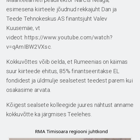
esimesena kiirteele jõudnud rekkajuht Dan ja
Teede Tehnokeskus AS finantsjuht Valev
Kuusemäe, vt
videot:
https://www.youtube.com/watch?
v=qAmIBW2VXsc
.
Kokkuvõttes võib öelda, et Rumeenias on käimas
suur kiirteede ehitus, 85% finantseeritakse EL
fondidest ja üldmulje sealsetest teedest parem kui
osakasime arvata.
Kõigest sealsete kolleegide juures nähtust anname
kokkuvõtte ka järgmises Teelehes.
RMA Timisoara regiooni juhtkond