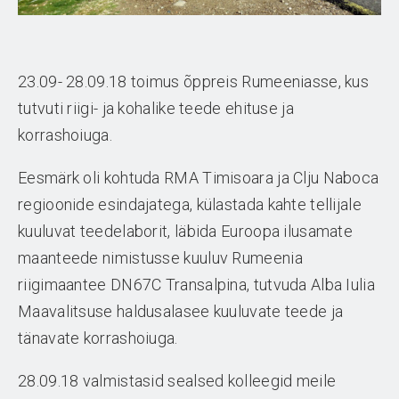
23.09- 28.09.18 toimus õppreis Rumeeniasse, kus
tutvuti riigi- ja kohalike teede ehituse ja
korrashoiuga.
Eesmärk oli kohtuda RMA Timisoara ja Clju Naboca
regioonide esindajatega, külastada kahte tellijale
kuuluvat teedelaborit, läbida Euroopa ilusamate
maanteede nimistusse kuuluv Rumeenia
riigimaantee DN67C Transalpina, tutvuda Alba Iulia
Maavalitsuse haldusalasee kuuluvate teede ja
tänavate korrashoiuga.
28.09.18 valmistasid sealsed kolleegid meile