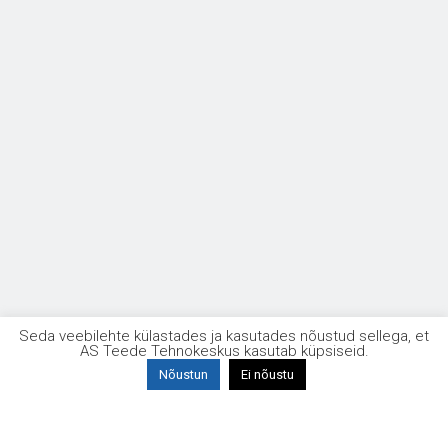
Seda veebilehte külastades ja kasutades nõustud sellega, et
AS Teede Tehnokeskus kasutab küpsiseid.
Nõustun
Ei nõustu