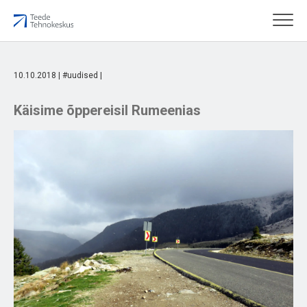
10.10.2018 | #uudised |
Käisime õppereisil Rumeenias