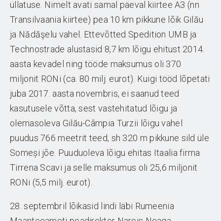
üllatuse. Nimelt avati samal päeval kiirtee A3 (nn
Transilvaania kiirtee) pea 10 km pikkune lõik Gilău
ja Nădăşelu vahel. Ettevõtted Spedition UMB ja
Technostrade alustasid 8,7 km lõigu ehitust 2014.
aasta kevadel ning tööde maksumus oli 370
miljonit RONi (ca. 80 milj. eurot). Kuigi tööd lõpetati
juba 2017. aasta novembris, ei saanud teed
kasutusele võtta, sest vastehitatud lõigu ja
olemasoleva Gilău-Câmpia Turzii lõigu vahel
puudus 766 meetrit teed, sh 320 m pikkune sild üle
Someși jõe. Puuduoleva lõigu ehitas Itaalia firma
Tirrena Scavi ja selle maksumus oli 25,6 miljonit
RONi (5,5 milj. eurot).
28. septembril lõikasid lindi läbi Rumeenia
Maanteeameti peadirektor Narcis Neaga,