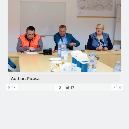
Author: Picasa
«
‹
›
»
of
17