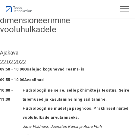
Sildade ja truupide
dimensioneerimine
vooluhulkadele
Ajakava:
22.02.2022
09:50 - 10:00
Osalejad kogunevad Teams-is
09:55 - 10:00
Avasõnad
10:00 -
Hüdroloogiline seire, selle põhimõte ja teostus. Seire
11:30
tulemused ja kasutamine ning säilitamine.
Hüdroloogiline mudel ja prognoos. Praktilised näited
vooluhulkade arvutamiseks.
Jana Põldnurk, Joonatan Kama ja Anna Põrh