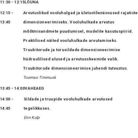
11:30 - 12:15
LÕUNA
12:15 -
Arvutuslikud vooluhulgad ja ületustõenäosused rajatiste
13:45
dimensioneerimiseks. Vooluhulkade arvutus
mõõtmisandmete puudumisel, mudelite kasutuspiirid.
Praktilised näited vooluhulkade arvutamiseks.
Truubitorude ja torusildade dimensioneerimise
hüdraulilised alused ja arvutusskeemide valik.
Truubitorude dimensioneerimise juhendi tutvustus.
Toomas Timmusk
13:45 - 14:00
VAHEAEG
14:00 -
Sildade ja truupide vooluhulkade arvutused
14:45
tegelikkuses.
Enn Kulp