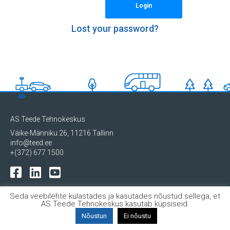
Lost your password?
AS Teede Tehnokeskus
Väike-Männiku 26, 11216 Tallinn
info@teed.ee
+(372) 677 1500
Seda veebilehte külastades ja kasutades nõustud sellega, et
AS Teede Tehnokeskus kasutab küpsiseid.
Nõustun
Ei nõustu