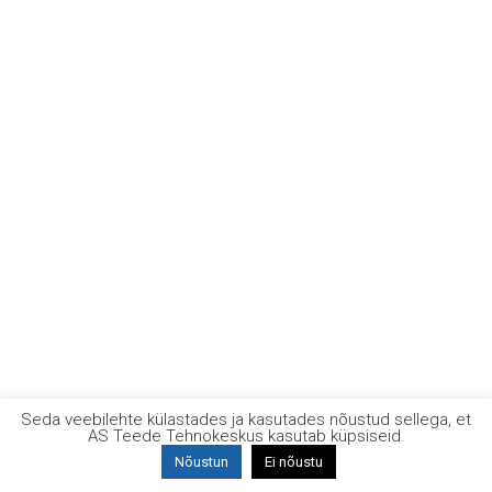
Seda veebilehte külastades ja kasutades nõustud sellega, et
AS Teede Tehnokeskus kasutab küpsiseid.
Nõustun
Ei nõustu