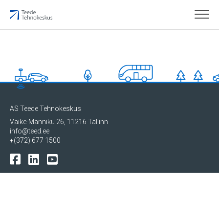
Teedeinfokeskus
AS Teede Tehnokeskus
Väike-Männiku 26, 11216 Tallinn
info@teed.ee
+(372) 677 1500