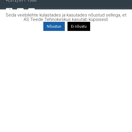
+(372) 677 1500
Seda veebilehte külastades ja kasutades nõustud sellega, et
AS Teede Tehnokeskus kasutab küpsiseid.
Nõustun
Ei nõustu