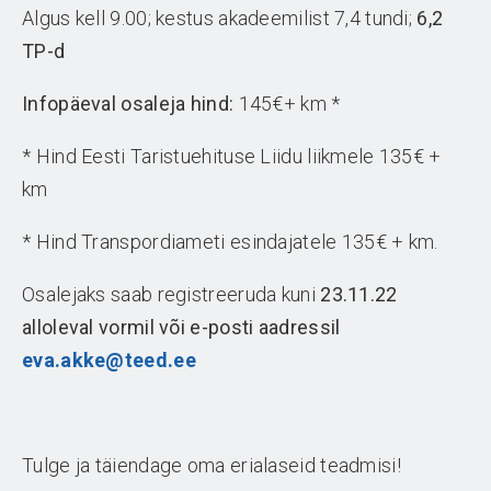
Algus kell 9.00; kestus akadeemilist 7,4 tundi;
6,2
TP-d
Infopäeval osaleja hind:
145€+ km *
* Hind Eesti Taristuehituse Liidu liikmele 135€ +
km
* Hind Transpordiameti esindajatele 135€ + km.
Osalejaks saab registreeruda kuni
23.11.22
alloleval vormil
või e-posti aadressil
eva.akke@teed.ee
Tulge ja täiendage oma erialaseid teadmisi!