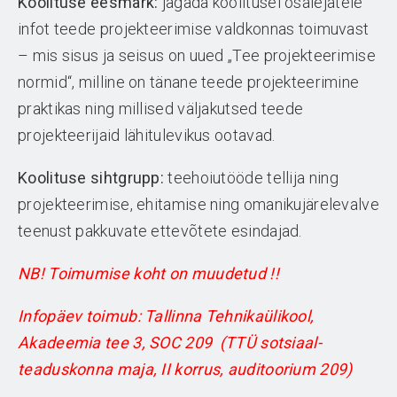
Koolituse eesmärk:
jagada koolitusel osalejatele
infot teede projekteerimise valdkonnas toimuvast
– mis sisus ja seisus on uued „Tee projekteerimise
normid“, milline on tänane teede projekteerimine
praktikas ning millised väljakutsed teede
projekteerijaid lähitulevikus ootavad.
Koolituse sihtgrupp:
teehoiutööde tellija ning
projekteerimise, ehitamise ning omanikujärelevalve
teenust pakkuvate ettevõtete esindajad.
NB! Toimumise koht on muudetud !!
Infopäev toimub:
Tallinna Tehnikaülikool,
Akadeemia tee 3, SOC 209 (TTÜ sotsiaal-
teaduskonna maja, II korrus, auditoorium 209)