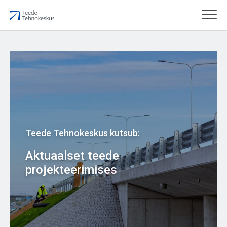
Teede Tehnokeskus kutsub:
Aktuaalset teede
projekteerimises