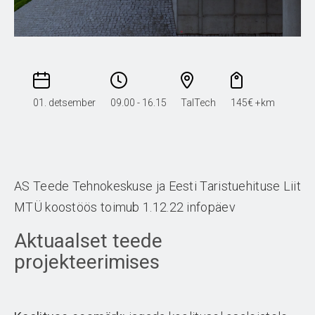
01. detsember
09.00 - 16.15
TalTech
145€ +km
AS Teede Tehnokeskuse ja Eesti Taristuehituse Liit
MTÜ koostöös toimub 1.12.22 infopäev
Aktuaalset teede
projekteerimises