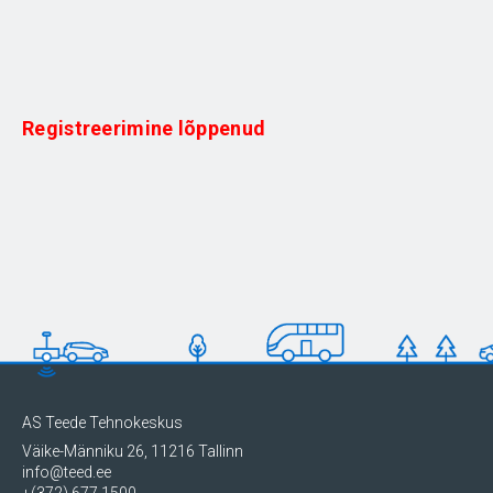
Registreerimine lõppenud
AS Teede Tehnokeskus
Väike-Männiku 26, 11216 Tallinn
info@teed.ee