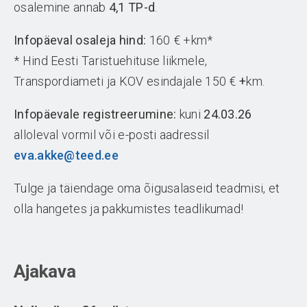
osalemine annab
4,1 TP-d
.
Infopäeval osaleja hind:
160 € +km*
* Hind Eesti Taristuehituse liikmele,
Transpordiameti ja KOV esindajale 150 €
+
km.
Infopäevale registreerumine:
kuni
24.03.26
alloleval vormil või e-posti aadressil
eva.akke@teed.ee
Tulge ja täiendage oma õigusalaseid teadmisi, et
olla hangetes ja pakkumistes teadlikumad!
Ajakava