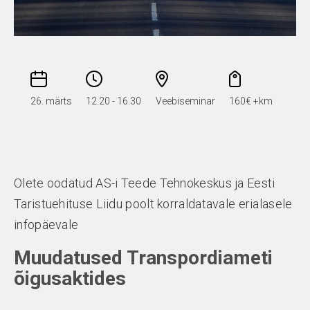
26. märts
12.20 - 16.30
Veebiseminar
160€ +km
Olete oodatud AS-i Teede Tehnokeskus ja Eesti
Taristuehituse Liidu poolt korraldatavale erialasele
infopäevale
Muudatused Transpordiameti
õigusaktides