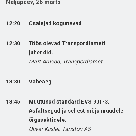
Neljapäev, 26 märts
12:20
Osalejad kogunevad
12:30
Töös olevad Transpordiameti
juhendid.
Mart Arusoo, Transpordiamet
13:30
Vaheaeg
13:45
Muutunud standard EVS 901-3,
Asfaltsegud ja sellest mõju muudele
õigusaktidele.
Oliver Kiisler, Tariston AS