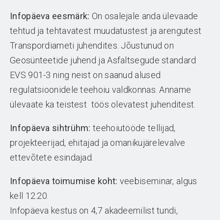
Infopäeva eesmärk:
On osalejale anda ülevaade
tehtud ja tehtavatest muudatustest ja arengutest
Transpordiameti juhendites. Jõustunud on
Geosünteetide juhend ja Asfaltsegude standard
EVS 901-3 ning neist on saanud alused
regulatsioonidele teehoiu valdkonnas. Anname
ülevaate ka teistest töös olevatest juhenditest.
Infopäeva sihtrühm:
teehoiutööde tellijad,
projekteerijad, ehitajad ja omanikujärelevalve
ettevõtete esindajad.
Infopäeva toimumise koht:
veebiseminar, algus
kell 12.20.
Infopäeva kestus on 4,7 akadeemilist tundi,