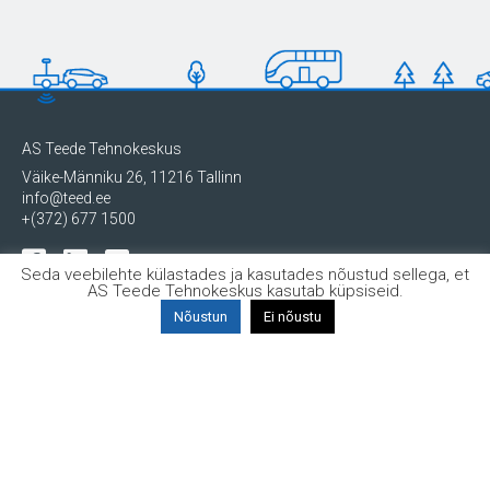
AS Teede Tehnokeskus
Väike-Männiku 26, 11216 Tallinn
info@teed.ee
+(372) 677 1500
Seda veebilehte külastades ja kasutades nõustud sellega, et
AS Teede Tehnokeskus kasutab küpsiseid.
Nõustun
Ei nõustu