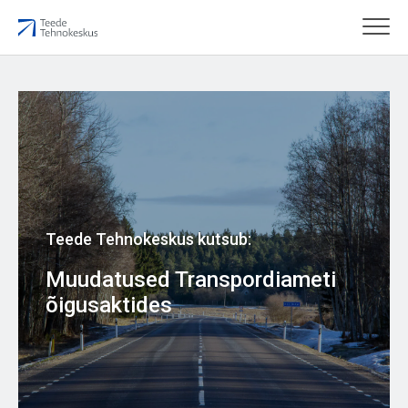
Teede Tehnokeskus kutsub:
Muudatused Transpordiameti
õigusaktides