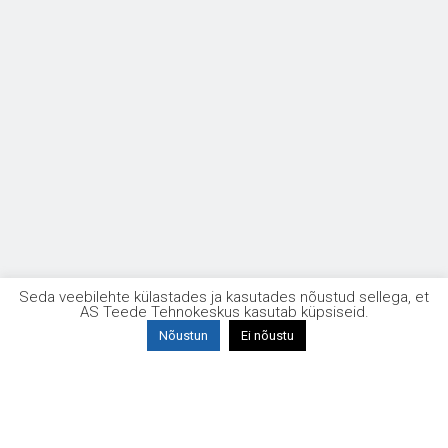
Seda veebilehte külastades ja kasutades nõustud sellega, et
AS Teede Tehnokeskus kasutab küpsiseid.
Nõustun
Ei nõustu