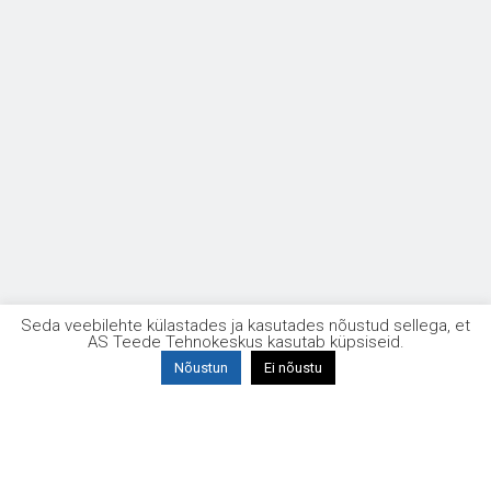
Seda veebilehte külastades ja kasutades nõustud sellega, et
AS Teede Tehnokeskus kasutab küpsiseid.
Nõustun
Ei nõustu