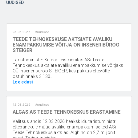
UUDISED
25.06.2026
#uudised
TEEDE TEHNOKESKUSE AKTSIATE AVALIKU
ENAMPAKKUMISE VÕITJA ON INSENERIBÜROO
STEIGER
Taristuminister Kuldar Leis kinnitas ASi Teede
Tehnokeskus aktsiate avaliku enampakkumise võitjaks
OÜ Inseneribüroo STEIGER, kes pakkus ettevõtte
ostuhinnaks 3 130...
Loe edasi
12.03.2026
#uudised
ALGAS AS TEEDE TEHNOKESKUS ERASTAMINE
Valitsus andis 12.03.2026 heakskiidu taristuministri
ettepanekule müüa avaliku enampakkumise teel ASi
Teede Tehnokeskus aktsiad. Alghind on 2,7 miljonit