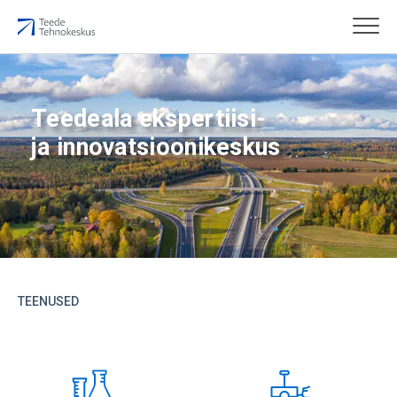
Teedeala ekspertiisi-
ja innovatsioonikeskus
TEENUSED