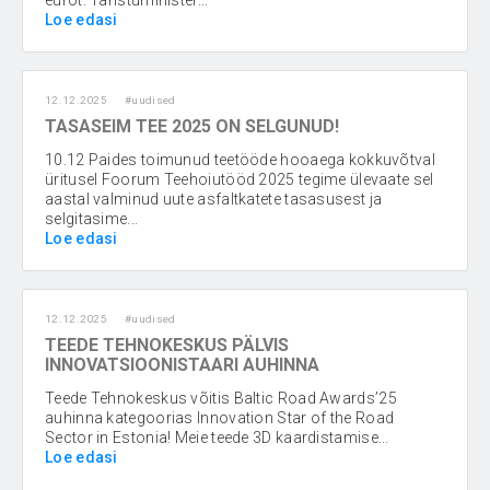
eurot. Taristuminister...
Loe edasi
12.12.2025
#uudised
TASASEIM TEE 2025 ON SELGUNUD!
10.12 Paides toimunud teetööde hooaega kokkuvõtval
üritusel Foorum Teehoiutööd 2025 tegime ülevaate sel
aastal valminud uute asfaltkatete tasasusest ja
selgitasime...
Loe edasi
12.12.2025
#uudised
TEEDE TEHNOKESKUS PÄLVIS
INNOVATSIOONISTAARI AUHINNA
Teede Tehnokeskus võitis Baltic Road Awards’25
auhinna kategoorias Innovation Star of the Road
Sector in Estonia! Meie teede 3D kaardistamise...
Loe edasi