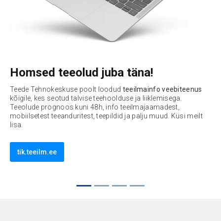
Homsed teeolud juba täna!
T
Teede Tehnokeskuse poolt loodud
teeilmainfo veebiteenus
Te
kõigile, kes seotud talvise teehoolduse ja liiklemisega.
se
Teeolude prognoos kuni 48h, info teeilmajaamadest,
üle
mobiilsetest teeanduritest, teepildid ja palju muud. Küsi meilt
lisa.
tik.teeilm.ee