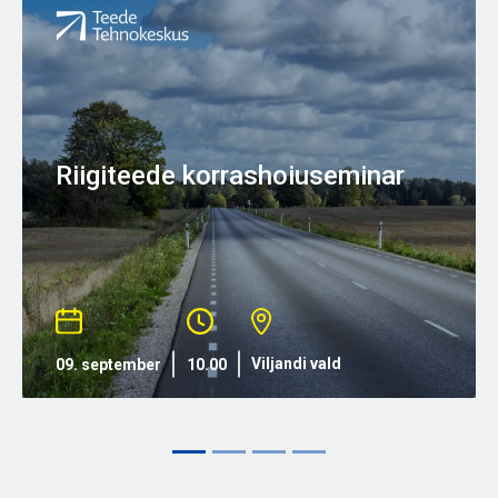
Riigiteede korrashoiuseminar
Previous
Viljandi vald
10.00
09. september