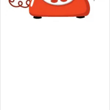
ENAMPAKKUMISE VÕITJA ON
INSENERIBÜROO STEIGER
Taristuminister Kuldar Leis kinnitas ASi Teede
Tehnokeskus aktsiate avaliku enampakkumise
võitjaks OÜ Inseneribüroo STEIGER, kes...
Read more
12.03.2026
#uudised