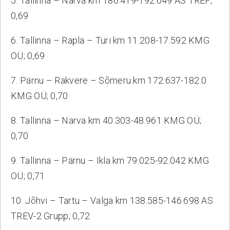
5. Tallinna – Narva km 186.419-192.649 AS TREF;
0,69
6. Tallinna – Rapla – Türi km 11.208-17.592 KMG
TASASEIM TEE 2025 ON SELGUNUD!
OÜ; 0,69
10.12 Paides toimunud teetööde hooaega
kokkuvõtval üritusel Foorum Teehoiutööd 2025
7. Pärnu – Rakvere – Sõmeru km 172.637-182.0
tegime ülevaate sel aastal valminud...
KMG OÜ; 0,70
Loe edasi
8. Tallinna – Narva km 40.303-48.961 KMG OÜ;
0,70
12.12.2025
#uudised
9. Tallinna – Pärnu – Ikla km 79.025-92.042 KMG
OÜ; 0,71
10. Jõhvi – Tartu – Valga km 138.585-146.698 AS
TREV-2 Grupp; 0,72