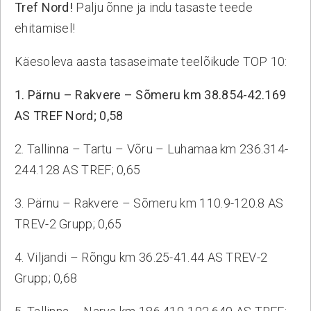
Tref Nord!
Palju õnne ja indu tasaste teede
ALGAS AS TEEDE TEHNOKESKUS
ERASTAMINE
ehitamisel!
Valitsus andis 12.03.2026 heakskiidu
Käesoleva aasta tasaseimate teelõikude TOP 10:
taristuministri ettepanekule müüa avaliku
enampakkumise teel ASi Teede Tehnokeskus
1. Pärnu – Rakvere – Sõmeru km 38.854-42.169
aktsiad. Alghind...
AS TREF Nord; 0,58
Loe edasi
2. Tallinna – Tartu – Võru – Luhamaa km 236.314-
244.128 AS TREF; 0,65
12.12.2025
#uudised
3. Pärnu – Rakvere – Sõmeru km 110.9-120.8 AS
TREV-2 Grupp; 0,65
4. Viljandi – Rõngu km 36.25-41.44 AS TREV-2
Grupp; 0,68