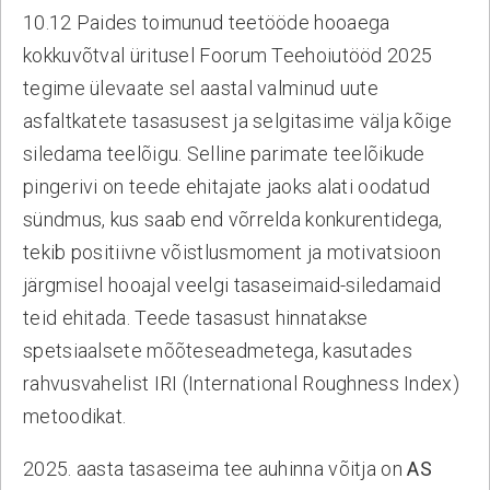
ENAMPAKKUMISE VÕITJA ON
10.12 Paides toimunud teetööde hooaega
INSENERIBÜROO STEIGER
kokkuvõtval üritusel Foorum Teehoiutööd 2025
Taristuminister Kuldar Leis kinnitas ASi Teede
tegime ülevaate sel aastal valminud uute
Tehnokeskus aktsiate avaliku enampakkumise
asfaltkatete tasasusest ja selgitasime välja kõige
võitjaks OÜ Inseneribüroo STEIGER, kes...
Loe edasi
siledama teelõigu. Selline parimate teelõikude
pingerivi on teede ehitajate jaoks alati oodatud
sündmus, kus saab end võrrelda konkurentidega,
12.03.2026
#uudised
tekib positiivne võistlusmoment ja motivatsioon
järgmisel hooajal veelgi tasaseimaid-siledamaid
teid ehitada. Teede tasasust hinnatakse
spetsiaalsete mõõteseadmetega, kasutades
rahvusvahelist IRI (International Roughness Index)
metoodikat.
2025. aasta tasaseima tee auhinna võitja on
AS