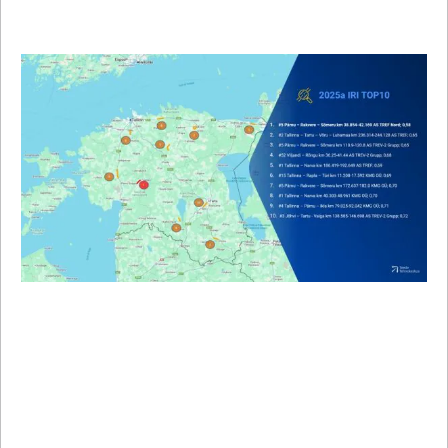
TEEDE TEHNOKESKUS PÄLVIS
INNOVATSIOONISTAARI AUHINNA
Teede Tehnokeskus võitis Baltic Road Awards’25
auhinna kategoorias Innovation Star of the Road
Sector in...
Loe edasi
12.12.2024
#uudised