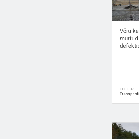
Võru ke
murtud 
defekti
TELLIJA:
Transpord