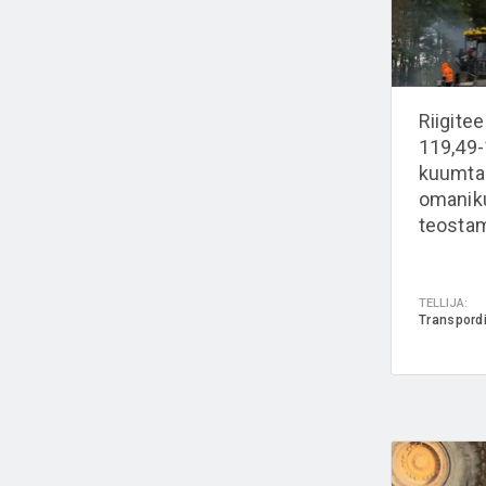
Riigite
119,49-
kuumta
omaniku
teosta
TELLIJA:
Transpord