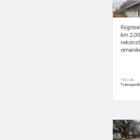
Riigite
km 2,00 
rekonst
omaniku
TELLIJA:
Transpord