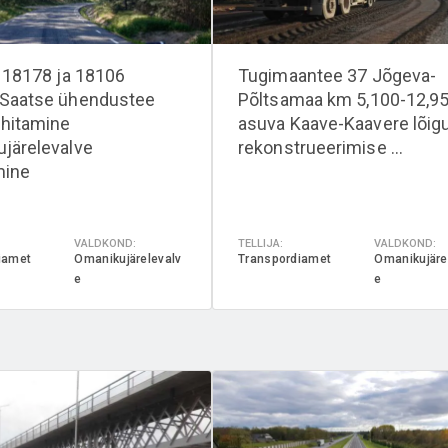
e 18178 ja 18106
Tugimaantee 37 Jõgeva-
-Saatse ühendustee
Põltsamaa km 5,100-12,9
hitamine
asuva Kaave-Kaavere lõig
järelevalve
rekonstrueerimise ...
mine
VALDKOND:
TELLIJA:
VALDKOND:
iamet
Omanikujärelevalv
Transpordiamet
Omanikujäre
e
e