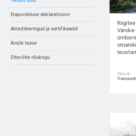
Tehtud tööd
Erapooletuse deklaratsioon
Riigite
Akrediteeringud ja sertifikaadid
Värska
ümbere
Avalik teave
omaniku
teosta
Ettevõtte nõukogu
TELLIJA:
Transpord