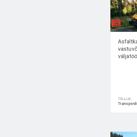
Asfaltk
vastuv
väljatö
TELLIJA:
Transpord