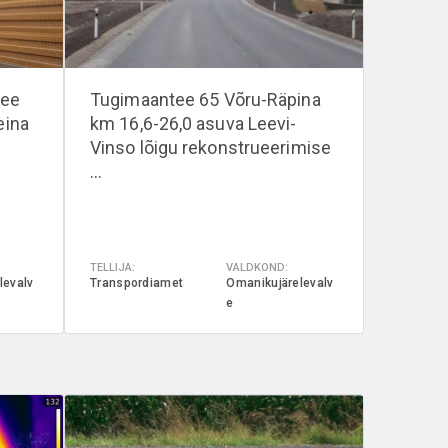
tee
Tugimaantee 65 Võru-Räpina
eina
km 16,6-26,0 asuva Leevi-
Vinso lõigu rekonstrueerimise
...
TELLIJA:
VALDKOND:
levalv
Transpordiamet
Omanikujärelevalv
e