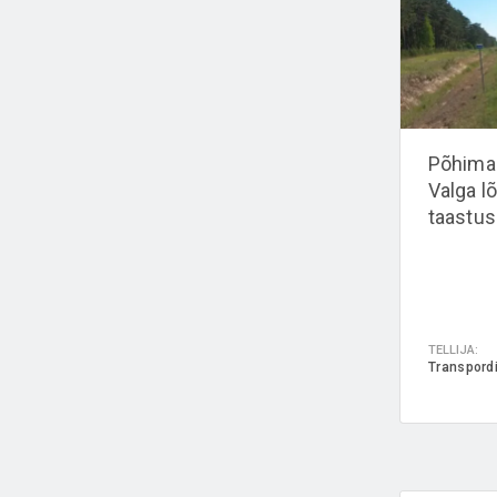
Põhimaa
Valga l
taastu
TELLIJA:
Transpord