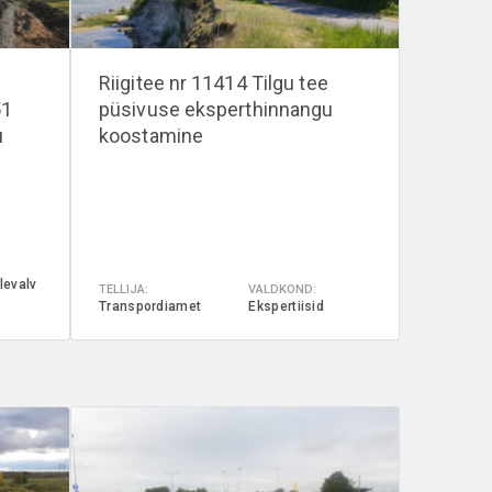
Riigitee nr 11414 Tilgu tee
51
püsivuse eksperthinnangu
u
koostamine
levalv
TELLIJA:
VALDKOND:
Transpordiamet
Ekspertiisid