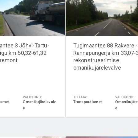
ntee 3 Jõhvi-Tartu-
Tugimaantee 88 Rakvere -
õigu km 50,32-61,32
Rannapungerja km 33,07-
sremont
rekonstrueerimise
omanikujärelevalve
VALDKOND:
TELLIJA:
VALDKOND:
iamet
Omanikujärelevalv
Transpordiamet
Omanikujäre
e
e