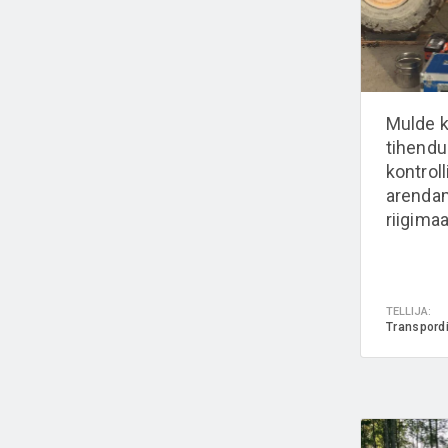
Mulde 
tihend
kontrol
arenda
riigimaa
TELLIJA:
Transpord