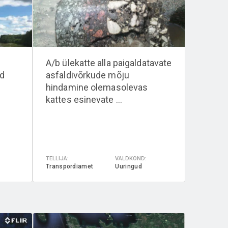
A/b ülekatte alla paigaldatavate
ed
asfaldivõrkude mõju
hindamine olemasolevas
kattes esinevate ...
TELLIJA:
VALDKOND:
Transpordiamet
Uuringud