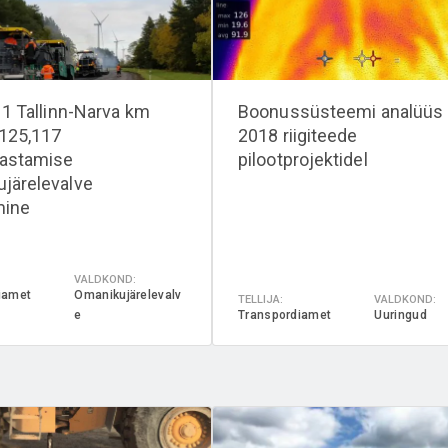
e 1 Tallinn-Narva km
Boonussüsteemi analüüs
125,117
2018 riigiteede
astamise
pilootprojektidel
järelevalve
mine
VALDKOND:
iamet
Omanikujärelevalv
TELLIJA:
VALDKOND:
e
Transpordiamet
Uuringud