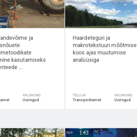
kandevõime ja
Haardeteguri ja
usnõuete
makrotekstuuri mõõtmis
limetoodikate
koos ajas muutumise
mine kasutamiseks
analüüsiga
nteede ...
VALDKOND:
TELLIJA:
VALDKOND:
iamet
Uuringud
Transpordiamet
Uuringud