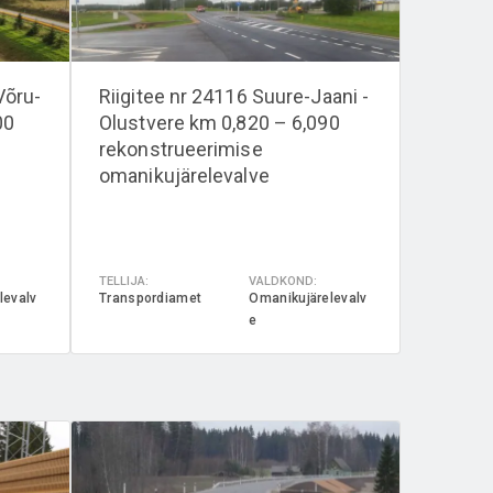
Võru-
Riigitee nr 24116 Suure-Jaani -
00
Olustvere km 0,820 – 6,090
rekonstrueerimise
omanikujärelevalve
TELLIJA:
VALDKOND:
levalv
Transpordiamet
Omanikujärelevalv
e