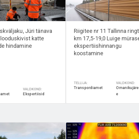
skväljaku, Jüri tänava
Riigitee nr 11 Tallinna ring
looduskivist katte
km 17,5-19,0 Luige müras
de hindamine
ekspertiishinnangu
koostamine
TELLIJA:
VALDKOND:
Transpordiamet
Omanikujäre
VALDKOND:
iamet
Ekspertiisid
e