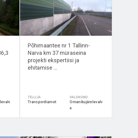
Põhimaantee nr 1 Tallinn-
36,3
Narva km 37 müraseina
projekti ekspertiisi ja
ehitamise ...
TELLIJA:
VALDKOND:
levalv
Transpordiamet
Omanikujärelevalv
e