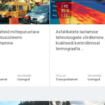
atteid mittepurustava
Asfaltkatete laotamise
õtusüsteemi
tehnoloogiate võrdlemine 
ötamine
kvaliteedi kontrollimisel
termograafia ...
VALDKOND:
TELLIJA:
VALDKOND:
iamet
Uuringud
Transpordiamet
Uuringud