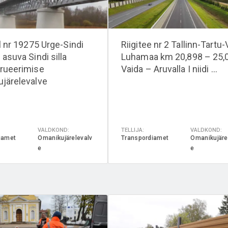
el nr 19275 Urge-Sindi
Riigitee nr 2 Tallinn-Tartu-
asuva Sindi silla
Luhamaa km 20,898 – 25,
rueerimise
Vaida – Aruvalla I niidi ...
järelevalve
VALDKOND:
TELLIJA:
VALDKOND:
iamet
Omanikujärelevalv
Transpordiamet
Omanikujäre
e
e