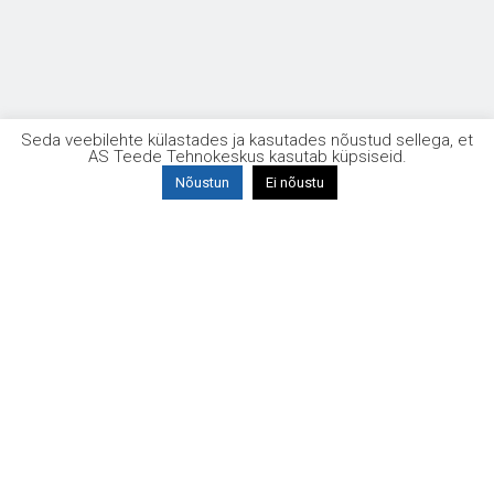
Taristuehituse kvaliteet
Seda veebilehte külastades ja kasutades nõustud sellega, et
AS Teede Tehnokeskus kasutab küpsiseid.
Nõustun
Ei nõustu
11. juuni
10.00
Veebiseminar