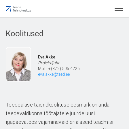
Koolitused
Eva Äkke
Projektijuht
Mob: +(372) 505 4226
eva.akke@teed.ee
Teedealase täiendkoolituse eesmärk on anda
teedevaldkonna töötajatele juurde uusi
igapäevatöös vajaminevaid erialaseid teadmisi