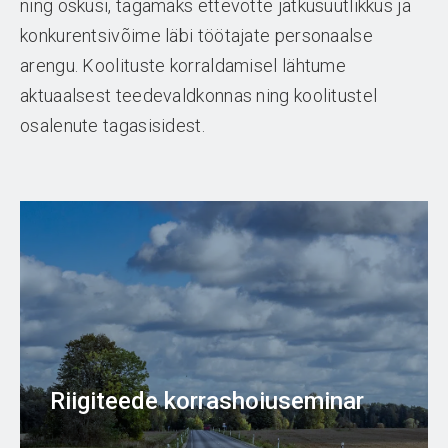
ning oskusi, tagamaks ettevõtte jätkusuutlikkus ja
konkurentsivõime läbi töötajate personaalse
arengu. Koolituste korraldamisel lähtume
aktuaalsest teedevaldkonnas ning koolitustel
osalenute tagasisidest.
Riigiteede korrashoiuseminar